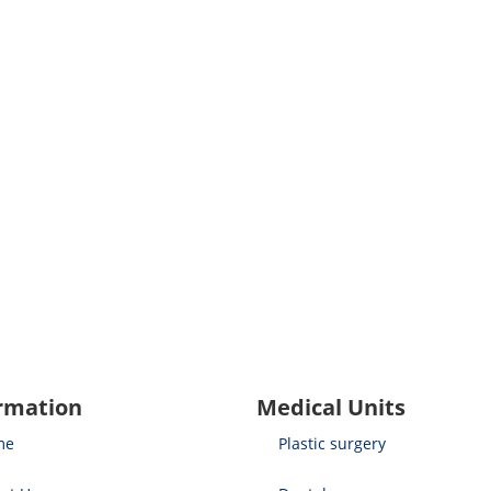
rmation
Medical Units
me
Plastic surgery