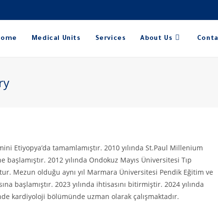
Home
Medical Units
Services
About Us
Conta
ry
timini Etiyopya’da tamamlamıştır. 2010 yılında St.Paul Millenium
ne başlamıştır. 2012 yılında Ondokuz Mayıs Üniversitesi Tıp
ştur. Mezun olduğu aynı yıl Marmara Üniversitesi Pendik Eğitim ve
na başlamıştır. 2023 yılında ihtisasını bitirmiştir. 2024 yılında
nde kardiyoloji bölümünde uzman olarak çalışmaktadır.