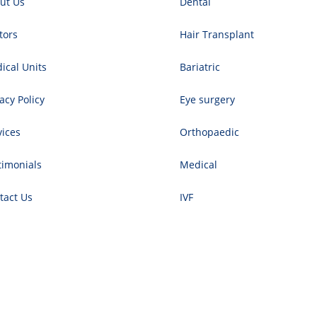
ut Us
Dental
tors
Hair Transplant
ical Units
Bariatric
acy Policy
Eye surgery
vices
Orthopaedic
timonials
Medical
tact Us
IVF