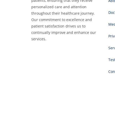
patients, ensuring that they receive
Abo
personalized care and attention
Doc
throughout their healthcare journey.
Our commitment to excellence and
Med
patient satisfaction drives us to
continually improve and enhance our
Priv
services.
Ser
Tes
Con