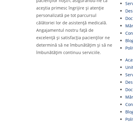
pacienților noștri, asigurându-ne că
Serv
aceștia primesc îngrijire și atenție
Des
personalizată pe tot parcursul
Doc
călătoriei lor de asistență medicală.
Măr
Angajamentul nostru față de
Con
excelență și satisfacția pacienților ne
Blo
determină să ne îmbunătățim și să ne
Poli
îmbunătățim continuu serviciile.
Aca
Uni
Serv
Des
Doc
Măr
Con
Blo
Poli