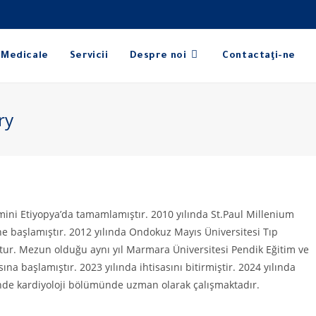
 Medicale
Servicii
Despre noi
Contactaţi-ne
ry
timini Etiyopya’da tamamlamıştır. 2010 yılında St.Paul Millenium
ne başlamıştır. 2012 yılında Ondokuz Mayıs Üniversitesi Tıp
ştur. Mezun olduğu aynı yıl Marmara Üniversitesi Pendik Eğitim ve
na başlamıştır. 2023 yılında ihtisasını bitirmiştir. 2024 yılında
nde kardiyoloji bölümünde uzman olarak çalışmaktadır.