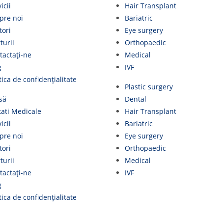
icii
Hair Transplant
pre noi
Bariatric
tori
Eye surgery
turii
Orthopaedic
tactaţi-ne
Medical
g
IVF
tica de confidențialitate
Plastic surgery
să
Dental
tati Medicale
Hair Transplant
icii
Bariatric
pre noi
Eye surgery
tori
Orthopaedic
turii
Medical
tactaţi-ne
IVF
g
tica de confidențialitate