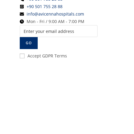
+90 501 755 28 88
info@avicennahospitals.com
Mon - Fri / 9:00 AM - 7:00 PM
GO
Accept GDPR Terms