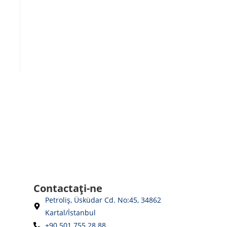
Contactaţi-ne
Petroliş, Üsküdar Cd. No:45, 34862
Kartal/İstanbul
+90 501 755 28 88