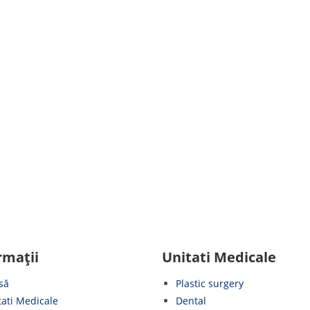
rmaţii
Unitati Medicale
să
Plastic surgery
tati Medicale
Dental