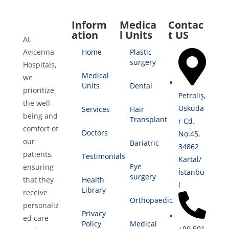
Inform
Medica
Contac
ation
l Units
t US
At
Avicenna
Home
Plastic
surgery
Hospitals,
Medical
we
Units
Dental
prioritize
Petroliş,
the well-
Üsküda
Services
Hair
being and
Transplant
r Cd.
comfort of
Doctors
No:45,
our
Bariatric
34862
patients,
Testimonials
Kartal/
Eye
ensuring
İstanbu
surgery
that they
Health
l
Library
receive
Orthopaedic
personaliz
Privacy
ed care
Policy
Medical
+90 501