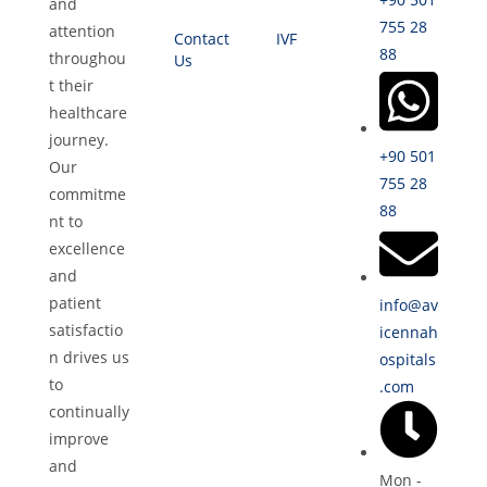
and
755 28
attention
Contact
IVF
88
throughou
Us
t their
healthcare
journey.
+90 501
Our
755 28
commitme
88
nt to
excellence
and
patient
info@av
satisfactio
icennah
n drives us
ospitals
to
.com
continually
improve
and
Mon -