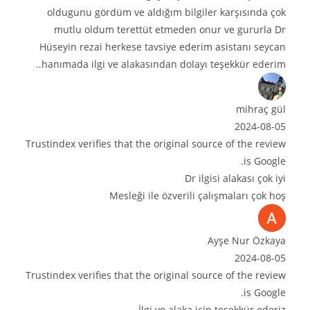
oldugunu gördüm ve aldığım bilgiler karşısında çok
mutlu oldum terettüt etmeden onur ve gururla Dr
Hüseyin rezai herkese tavsiye ederim asistanı seycan
hanımada ilgi ve alakasından dolayı teşekkür ederim..
mihraç gül
2024-08-05
Trustindex verifies that the original source of the review
is Google.
Dr ilgisi alakası çok iyi
Mesleği ile özverili çalışmaları çok hoş
Ayşe Nur Özkaya
2024-08-05
Trustindex verifies that the original source of the review
is Google.
İlgi ve alaka için teşekkür ederiz