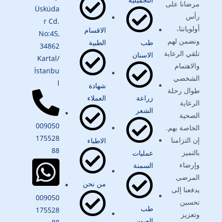
مرضانا على
Üsküda
رأس
r Cd.
أولوياتنا،
الاقسام
No:45,
ونضمن لهم
طب
الطبية
34862
تلقي الرعاية
الاسنان
Kartal/
والاهتمام
İstanbu
الشخصي
l
شهادة
طوال رحلة
زراعة
العملاء
الرعاية
الشعر
الصحية
009050
الخاصة بهم.
175528
إن التزامنا
الاطباء
88
بالتميز
عمليات
وإرضاء
السمنة
المرضى
من نحن
يدفعنا إلى
009050
تحسين
طب
175528
وتعزيز
العيون