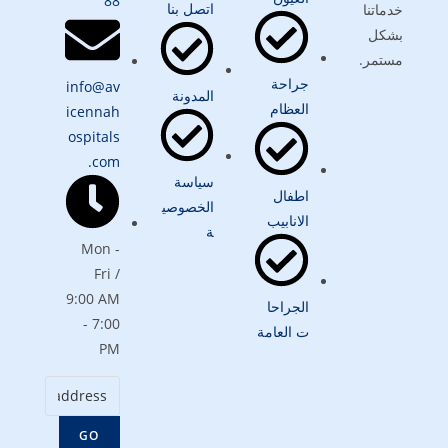
88
اتصل بنا
خدماتنا
بشكل
مستمر.
جراحة
info@av
المدونة
العظام
icennah
ospitals
.com
سياسة
اطفال
الخصوصي
الانابيب
ة
Mon -
Fri /
9:00 AM
الجراحا
- 7:00
ت العامة
PM
GO