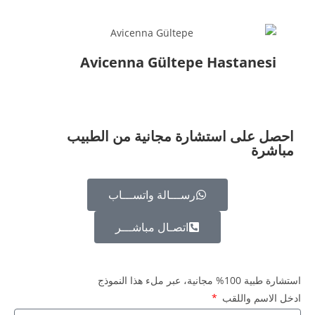
Avicenna Gültepe Hastanesi
احصل على استشارة مجانية من الطبيب
مباشرة
رســـالة واتســـاب
اتصـال مباشـــر
استشارة طبية 100% مجانية، عبر ملء هذا النموذج
ادخل الاسم واللقب