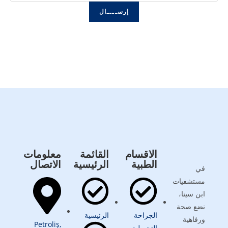
إرســــال
الاقسام
القائمة
معلومات
الطبية
الرئيسية
الاتصال
في
مستشفيات
ابن سينا،
نضع صحة
الجراحة
الرئيسية
ورفاهية
Petroliş,
التجميلية