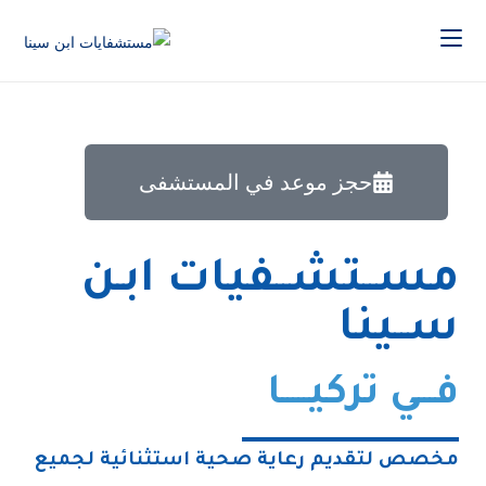
حجز موعد في المستشفى
مســتشــفيات ابـن
ســينا
فـــي تركيـــــا
مخصص لتقديم رعاية صحية استثنائية لجميع