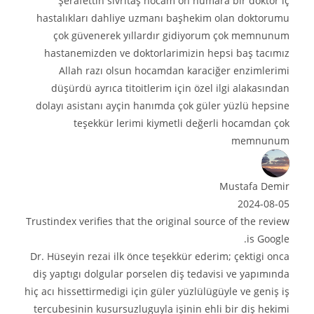
Şerafettin sivritaş hocam on numara bir doktor iç
م
ا
ل
ي
hastalıkları dahliye uzmanı başhekim olan doktorumu
ح
إ
ل
ة
ن
çok güvenerek yıllardır gidiyorum çok memnunum
ي
ا
ج
hastanemizden ve doktorlarimizin hepsi baş tacımız
ة
ل
ا
Allah razı olsun hocamdan karaciğer enzimlerimi
و
أ
ب
ا
düşürdü ayrıca titoitlerim için özel ilgi alakasından
ع
ي
ل
ص
ة
dolayı asistanı ayçin hanımda çok güler yüzlü hepsine
ت
ا
teşekkür lerimi kiymetli değerli hocamdan çok
ر
ب
memnunum
م
)
ي
م
ي
Mustafa Demir
ة
2024-08-05
Trustindex verifies that the original source of the review
is Google.
Dr. Hüseyin rezai ilk önce teşekkür ederim; çektigi onca
diş yaptıgı dolgular porselen diş tedavisi ve yapımında
hiç acı hissettirmedigi için güler yüzlülügüyle ve geniş iş
tercubesinin kusursuzluguyla işinin ehli bir diş hekimi