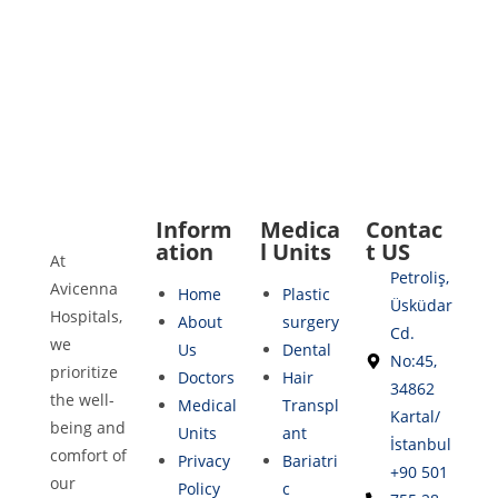
Inform
Medica
Contac
ation
l Units
t US
At
Petroliş,
Avicenna
Home
Plastic
Üsküdar
Hospitals,
About
surgery
Cd.
we
Us
Dental
No:45,
prioritize
Doctors
Hair
34862
the well-
Medical
Transpl
Kartal/
being and
Units
ant
İstanbul
comfort of
Privacy
Bariatri
+90 501
our
Policy
c