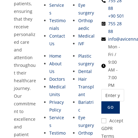
755 28
patients,
Service
Eye
88
ensuring
s
surgery
+90 501
that they
Testimo
Orthop
755 28
receive
nials
aedic
88
personaliz
Contact
Medical
info@avicenna
ed care
Us
IVF
Mon -
and
Fri /
Home
Plastic
attention
9:00
About
surgery
throughou
AM -
Us
Dental
t their
7:00
Doctors
Hair
healthcare
PM
Medical
Transpl
journey.
Units
ant
Our
Privacy
Bariatri
commitme
GO
Policy
c
nt to
Service
Eye
excellence
Accept
s
surgery
and
GDPR
Testimo
Orthop
patient
Terms