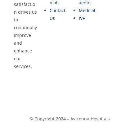
nials
aedic
satisfactio
Contact
Medical
n drives us
Us
IVF
to
continually
improve
and
enhance
our
services.
© Copyright 2024 –
Avicenna Hospitals