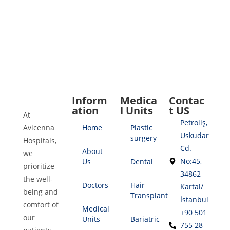
Inform
Medica
Contac
ation
l Units
t US
At
Petroliş,
Avicenna
Home
Plastic
Üsküdar
surgery
Hospitals,
Cd.
About
we
No:45,
Us
Dental
prioritize
34862
the well-
Doctors
Hair
Kartal/
being and
Transplant
İstanbul
comfort of
Medical
+90 501
our
Units
Bariatric
755 28