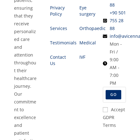
patients,
88
Privacy
Eye
ensuring
+90 501
Policy
surgery
that they
755 28
receive
Services
Orthopaedic
88
personaliz
info@avicenna
ed care
Testimonials
Medical
Mon -
and
Fri /
attention
Contact
IVF
9:00
throughou
Us
AM -
t their
7:00
healthcare
PM
journey.
Our
GO
commitme
nt to
Accept
excellence
GDPR
and
Terms
patient