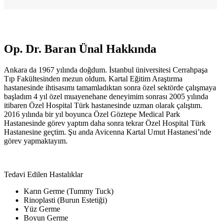
Op. Dr. Baran Ünal Hakkında
Ankara da 1967 yılında doğdum. İstanbul üniversitesi Cerrahpaşa
Tıp Fakültesinden mezun oldum. Kartal Eğitim Araştırma
hastanesinde ihtisasımı tamamladıktan sonra özel sektörde çalışmaya
başladım 4 yıl özel muayenehane deneyimim sonrası 2005 yılında
itibaren Özel Hospital Türk hastanesinde uzman olarak çalıştım.
2016 yılında bir yıl boyunca Özel Göztepe Medical Park
Hastanesinde görev yaptım daha sonra tekrar Özel Hospital Türk
Hastanesine geçtim. Şu anda Avicenna Kartal Umut Hastanesi’nde
görev yapmaktayım.
Tedavi Edilen Hastalıklar
Karın Germe (Tummy Tuck)
Rinoplasti (Burun Estetiği)
Yüz Germe
Boyun Germe