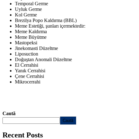
Temporal Germe
Uyluk Germe
Kol Germe
Brezilya Popo Kaldırma (BBL)
Meme Estetiği, şunları içermektedir:
Meme Kaldırma
Meme Büyütme
Mastopeksi
Jinekomasti Düzeltme
Liposuction
Doğuştan Anomali Düzeltme
El Cerrahisi
Yanık Cerrahisi
Çene Cerrahisi
Mikrocerrahi
Caută
Caută
Recent Posts