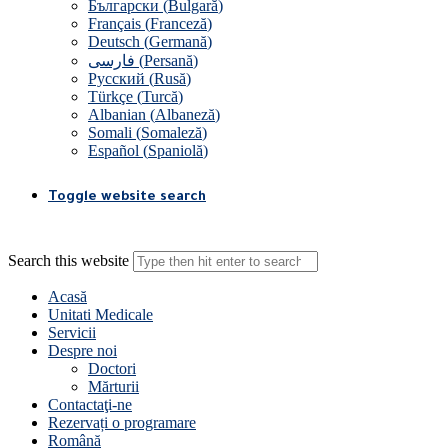
Български
(
Bulgară
)
Français
(
Franceză
)
Deutsch
(
Germană
)
فارسی
(
Persană
)
Русский
(
Rusă
)
Türkçe
(
Turcă
)
Albanian
(
Albaneză
)
Somali
(
Somaleză
)
Español
(
Spaniolă
)
Toggle website search
Search this website
Acasă
Unitati Medicale
Servicii
Despre noi
Doctori
Mărturii
Contactaţi-ne
Rezervați o programare
Română