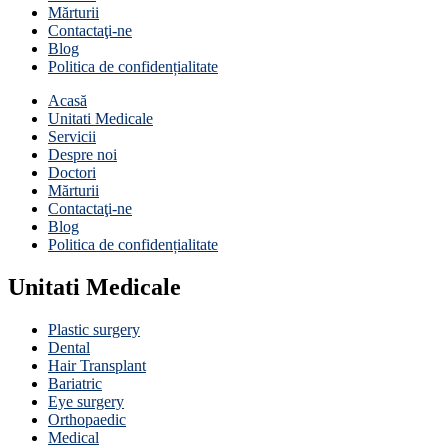
Mărturii
Contactaţi-ne
Blog
Politica de confidențialitate
Acasă
Unitati Medicale
Servicii
Despre noi
Doctori
Mărturii
Contactaţi-ne
Blog
Politica de confidențialitate
Unitati Medicale
Plastic surgery
Dental
Hair Transplant
Bariatric
Eye surgery
Orthopaedic
Medical