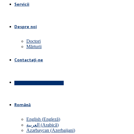
Servicii
Despre noi
Doctori
Mărturii
Contactaţi-ne
Rezervați o programare
Română
English
(
Engleză
)
العربية
(
Arabică
)
Azərbaycan
(
Azerbaijani
)