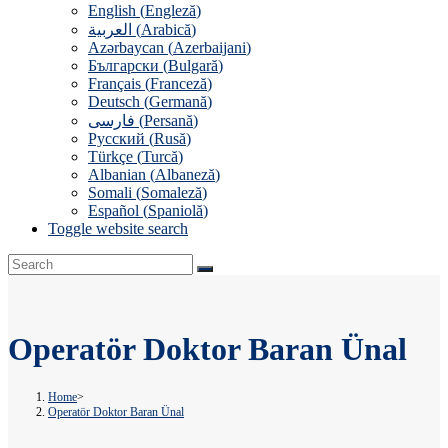
English
(
Engleză
)
العربية
(
Arabică
)
Azərbaycan
(
Azerbaijani
)
Български
(
Bulgară
)
Français
(
Franceză
)
Deutsch
(
Germană
)
فارسی
(
Persană
)
Русский
(
Rusă
)
Türkçe
(
Turcă
)
Albanian
(
Albaneză
)
Somali
(
Somaleză
)
Español
(
Spaniolă
)
Toggle website search
Operatör Doktor Baran Ünal
Home
>
Operatör Doktor Baran Ünal