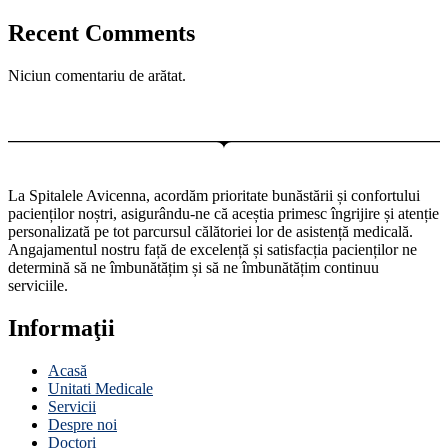
Recent Comments
Niciun comentariu de arătat.
La Spitalele Avicenna, acordăm prioritate bunăstării și confortului
pacienților noștri, asigurându-ne că aceștia primesc îngrijire și atenție
personalizată pe tot parcursul călătoriei lor de asistență medicală.
Angajamentul nostru față de excelență și satisfacția pacienților ne
determină să ne îmbunătățim și să ne îmbunătățim continuu
serviciile.
Informaţii
Acasă
Unitati Medicale
Servicii
Despre noi
Doctori