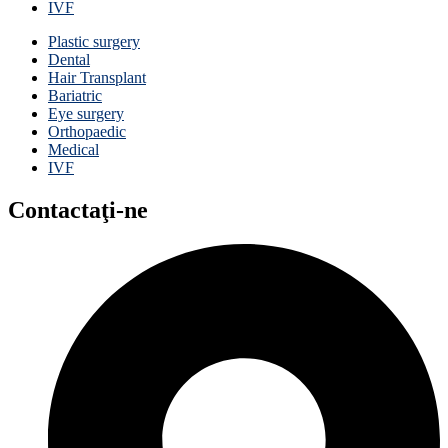
IVF
Plastic surgery
Dental
Hair Transplant
Bariatric
Eye surgery
Orthopaedic
Medical
IVF
Contactaţi-ne